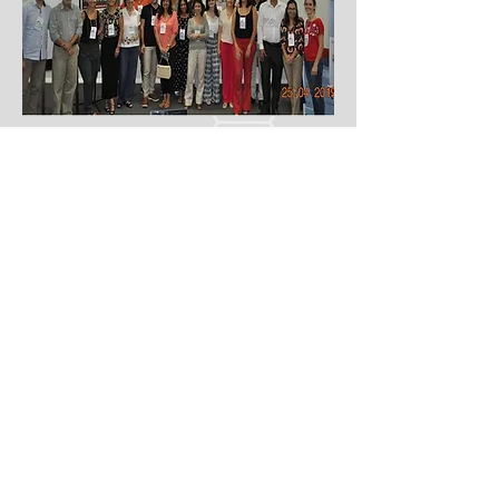
II Encontro sobre Distúrbios
do Metabolismo & II Simpósio
de Programação Metabólica
Materna e Desfecho Fetal
Hotel Carlton Plaza - Limeira/SP,
Brasil. 18 e 19 de maio de 2023.