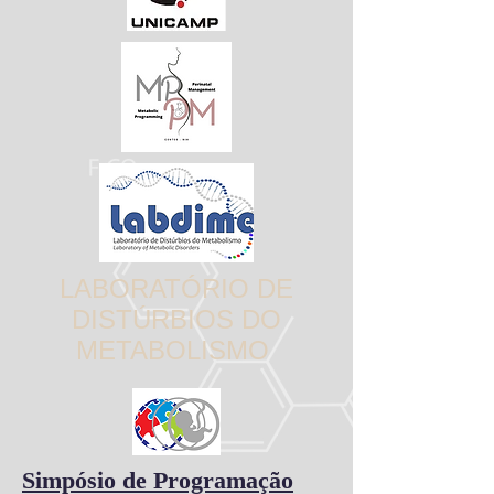
LABORATÓRIO DE
DISTÚRBIOS DO
METABOLISMO
Simpósio de Programação