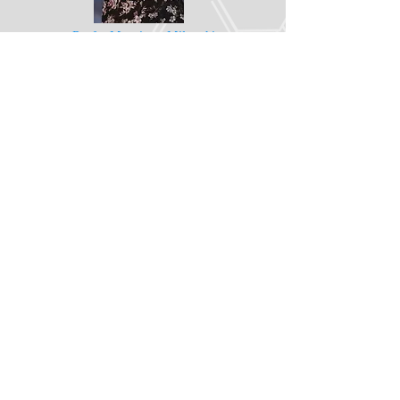
Profa. Marciane Milanski
Nutricionista-UFMT
Doutorado-UNICAMP
Pós-Doutorado Universidade de Toronto (CA)
Prof. Marcio A. Torsoni
Biólogo-UNESP
Doutorado-UNICAMP
Pós-Doutorado UNICAMP
Pós-Doutorado Universidade de Michigan (EUA)
Faculdade de
Ciências Aplicadas
Rua Pedro Zaccarias,